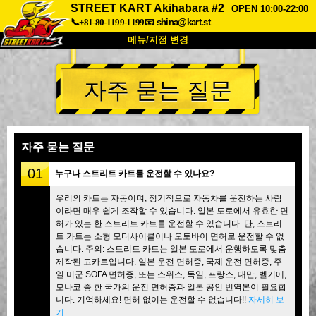
STREET KART Akihabara #2
OPEN 10:00-22:00
📞+81-80-1199-1199
📧
shina@kart.st
메뉴/지점 변경
최상단
자주 묻는 질문
소개
사양
가격
접근성
고객 리뷰
자주 묻는 질문
회사 정보
예약
자주 묻는 질문
지점 변경
01
누구나 스트리트 카트를 운전할 수 있나요?
도쿄 시나가와 #1
도쿄 아키하바라#1
우리의 카트는 자동이며, 정기적으로 자동차를 운전하는 사람
이라면 매우 쉽게 조작할 수 있습니다. 일본 도로에서 유효한 면
도쿄 아키하바라#2
도쿄 시부야
허가 있는 한 스트리트 카트를 운전할 수 있습니다. 단, 스트리
도쿄 시부야 애넥스
도쿄 베이
트 카트는 소형 모터사이클이나 오토바이 면허로 운전할 수 없
습니다. 주의: 스트리트 카트는 일본 도로에서 운행하도록 맞춤
도쿄 아사쿠사
오사카
제작된 고카트입니다. 일본 운전 면허증, 국제 운전 면허증, 주
일 미군 SOFA 면허증, 또는 스위스, 독일, 프랑스, 대만, 벨기에,
오키나와
모나코 중 한 국가의 운전 면허증과 일본 공인 번역본이 필요합
니다. 기억하세요! 면허 없이는 운전할 수 없습니다!!
자세히 보
기