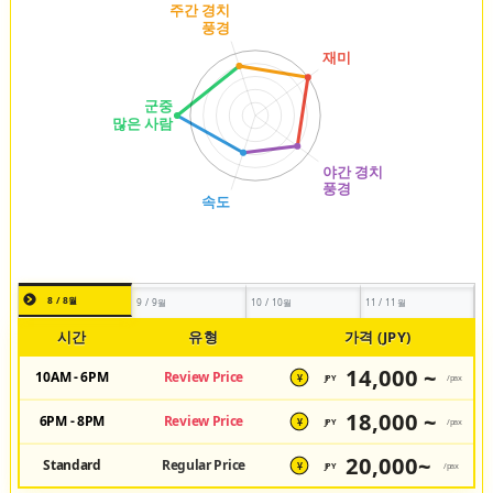
8 / 8월
9 / 9월
10 / 10월
11 / 11월
시간
유형
가격 (JPY)
14,000 ~
10AM - 6PM
Review Price
JPY
/pax
¥
18,000 ~
6PM - 8PM
Review Price
JPY
/pax
¥
20,000~
Standard
Regular Price
JPY
/pax
¥