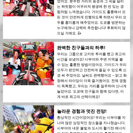
었어요. 분주한 거리의 풍경과 그 속을 달리
는 짜릿함이 어우러져 평생에 한 번 있는 경
험처럼 느껴졌습니다. 가이드도 훌륭해서 모
든 것이 안전하게 진행되도록 하면서 우리 모
두를 흥미롭게 해주었어요. 도쿄를 방문하는
누구에게나 강력히 추천합니다! 후회하지 않
으실 거예요. 👍
완벽한 친구들과의 하루!
우리는 그룹으로 고카트 투어를 했고 최고의
시간을 보냈어요! 시부야와 주변 지역을 볼
수 있는 훌륭한 방법이었어요. 가이드가 우리
모두가 편안하고 안전하게 즐길 수 있도록 신
경 써 주었어요. 날씨도 완벽했어요 – 맑고 화
창해서 라이딩이 더욱 즐거웠어요. 전체 경험
이 독특했고, 우리는 거리를 질주하며 신나게
놀았어요. 도쿄에 친구들과 함께 있다면, 이
게 바로 최고의 선택이에요!
놀라운 경험과 멋진 전망!
환상적인 시간이었어요! 우리는 시부야를 지
나며 많은 상징적인 장소들을 지나쳤습니다.
시부야의 네온 불빛과 도시의 활기찬 에너지