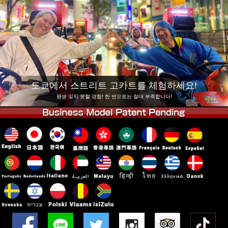
회사 정보
예약
지점 변경
도쿄 시나가와 #1
도쿄 아키하바라#1
도쿄 아키하바라#2
도쿄 시부야
도쿄 시부야 애넥스
도쿄 베이
도쿄에서 스트리트 고카트를 체험하세요!
도쿄 아사쿠사
오사카
평생 잊지 못할 경험! 한 번으로는 절대 부족합니다!
오키나와