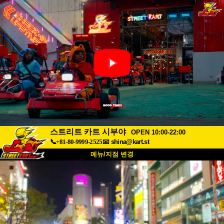
스트리트 카트 시부야
OPEN 10:00-22:00
📞+81-80-9999-2525
📧
shina@kart.st
메뉴/지점 변경
최상단
소개
사양
가격
접근성
고객 리뷰
자주 묻는 질문