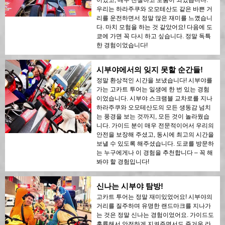
이었고, 매우 친절하고 도움이 되었습니다.
우리는 하라주쿠와 오모테산도 같은 바쁜 거
리를 운전하면서 정말 많은 재미를 느꼈습니
다. 마치 모험을 하는 것 같았어요! 다음에 도
쿄에 가면 꼭 다시 하고 싶습니다. 정말 독특
한 경험이었습니다!
시부야에서의 잊지 못할 순간들!
정말 환상적인 시간을 보냈습니다! 시부야를
가는 고카트 투어는 일생에 한 번 있는 경험
이었습니다. 시부야 스크램블 교차로를 지나
하라주쿠와 오모테산도의 모든 생동감 넘치
는 풍경을 보는 것까지, 모든 것이 놀라웠습
니다. 가이드 분이 매우 전문적이어서 우리의
안전을 보장해 주셨고, 동시에 최고의 시간을
보낼 수 있도록 해주셨습니다. 도쿄를 방문하
는 누구에게나 이 경험을 추천합니다 – 꼭 해
봐야 할 경험입니다!
신나는 시부야 탐방!
고카트 투어는 정말 재미있었어요! 시부야의
거리를 질주하며 유명한 랜드마크를 지나가
는 것은 정말 신나는 경험이었어요. 가이드도
훌륭해서 안전하게 지켜주면서도 즐거운 라