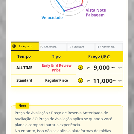
8 / Agosto
9 / Setembro
10 / Outubro
11 / Novembro
Tempo
Tipo
Preço (JPY)
Early Bird Review
9,000 ~
ALL TIME
JPY
/pax
¥
Price!
11,000~
Standard
Regular Price
JPY
/pax
¥
Preço de Avaliação / Preço de Reserva Antecipada de
Avaliação / O Preço de Avaliação aplica-se quando você
planeja compartilhar sua experiência.
No entanto, isso não se aplica a plataformas de mídias