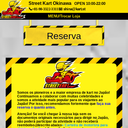
Street Kart Okinawa
OPEN 10:00-22:00
📞+81-90-3322-3311
📧
shina@kart.st
MENU/Trocar Loja
INÍCIO
Reserva
Sobre
Especificações
Preços
Acesso
Opiniões
FAQ
Empresa
Reserva
Trocar Loja
Tokyo Shinagawa
Tokyo Akihabara#1
Tokyo Akihabara#2
Tokyo Shibuya
Somos os
pioneiros
e a
maior empresa de kart
no Japão!
Tokyo Shibuya Annex
Tokyo Bay
Continuamos a colaborar com
muitas celebridades
e
somos a
atividade mais popular
para os viajantes ao
Japão! Por isso, recomendamos fortemente que
faça sua
Tokyo Asakusa
Osaka
reserva o quanto antes.
Atenção! Se você chegar à nossa loja sem os
Okinawa
documentos originais necessários para dirigir no Japão,
não poderá participar da atividade e não receberá
reembolso.
(descrito abaixo
« Carteira de motorista para