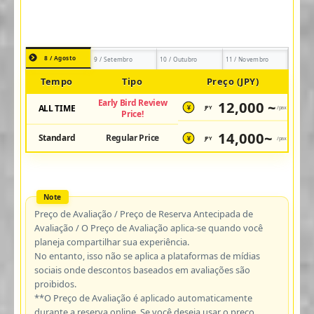
8 / Agosto
9 / Setembro
10 / Outubro
11 / Novembro
Tempo
Tipo
Preço (JPY)
Early Bird Review
12,000 ~
ALL TIME
JPY
/pax
¥
Price!
14,000~
Standard
Regular Price
JPY
/pax
¥
Preço de Avaliação / Preço de Reserva Antecipada de
Avaliação / O Preço de Avaliação aplica-se quando você
planeja compartilhar sua experiência.
No entanto, isso não se aplica a plataformas de mídias
sociais onde descontos baseados em avaliações são
proibidos.
**O Preço de Avaliação é aplicado automaticamente
durante a reserva online. Se você deseja usar o preço