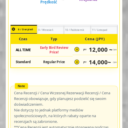
8 / Sierpień
9 / Wrzesień
10 / Październik
11 / Listopad
Czas
Typ
Cena (JPY)
Early Bird Review
12,000 ~
ALL TIME
JPY
/pax
¥
Price!
14,000~
Standard
Regular Price
JPY
/pax
¥
Cena Recenzji / Cena Wczesnej Rezerwacji Recenzji / Cena
Recenzji obowiązuje, gdy planujesz podzielić się swoim
doświadczeniem.
Nie dotyczy to jednak platformy mediów
społecznościowych, na których rabaty oparte na
recenzjach są zabronione.
**Cena Recenzji jest automatycznie stosowana podczas