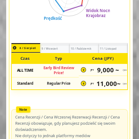
8 / Sierpień
9 / Wrzesień
10 / Październik
11 / Listopad
Czas
Typ
Cena (JPY)
Early Bird Review
9,000 ~
ALL TIME
JPY
/pax
¥
Price!
11,000~
Standard
Regular Price
JPY
/pax
¥
Cena Recenzji / Cena Wczesnej Rezerwacji Recenzji / Cena
Recenzji obowiązuje, gdy planujesz podzielić się swoim
doświadczeniem.
Nie dotyczy to jednak platformy mediów