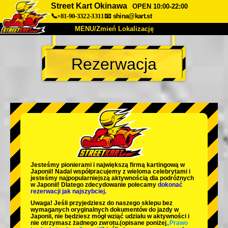
Street Kart Okinawa
OPEN 10:00-22:00
📞+81-90-3322-3311
📧
shina@kart.st
MENU/Zmień Lokalizację
TOP
Rezerwacja
O nas
Specyfikacja
Cena
Dojazd
Opinie
FAQ
Firma
Rezerwacja
Zmień Lokalizację
Tokyo Shinagawa
Tokyo Akihabara#1
Tokyo Akihabara#2
Tokyo Shibuya
Jesteśmy
pionierami
i
największą firmą kartingową
w
Tokyo Shibuya Annex
Tokyo Bay
Japonii! Nadal współpracujemy z
wieloma celebrytami
i
jesteśmy
najpopularniejszą aktywnością
dla podróżnych
w Japonii! Dlatego zdecydowanie polecamy
dokonać
Tokyo Asakusa
Osaka
rezerwacji jak najszybciej.
Uwaga! Jeśli przyjedziesz do naszego sklepu bez
Okinawa
wymaganych oryginalnych dokumentów do jazdy w
Japonii, nie będziesz mógł wziąć udziału w aktywności i
nie otrzymasz żadnego zwrotu.
(opisane poniżej
„Prawo