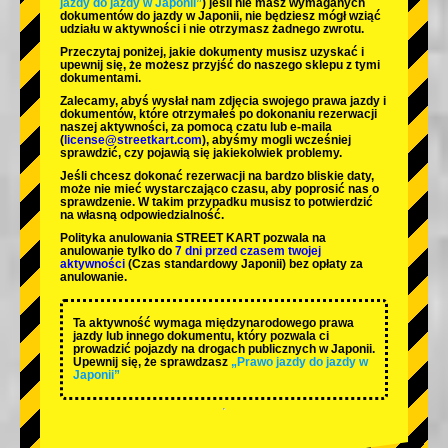
jazdy do jazdy w Japonii”
) jeśli nie masz wymaganych
dokumentów do jazdy w Japonii, nie będziesz mógł wziąć
udziału w aktywności i nie otrzymasz żadnego zwrotu.
Przeczytaj poniżej, jakie dokumenty musisz uzyskać i
upewnij się, że możesz przyjść do naszego sklepu z tymi
dokumentami.
Zalecamy, abyś wysłał nam zdjęcia swojego prawa jazdy i
dokumentów, które otrzymałeś po dokonaniu rezerwacji
naszej aktywności, za pomocą czatu lub e-maila
(
license@streetkart.com
), abyśmy mogli wcześniej
sprawdzić, czy pojawią się jakiekolwiek problemy.
Jeśli chcesz dokonać rezerwacji na bardzo bliskie daty,
może nie mieć wystarczająco czasu, aby poprosić nas o
sprawdzenie. W takim przypadku musisz to potwierdzić
na własną odpowiedzialność.
Polityka anulowania STREET KART pozwala na
anulowanie tylko do
7 dni przed czasem twojej
aktywności
(Czas standardowy Japonii) bez opłaty za
anulowanie.
Ta aktywność wymaga międzynarodowego prawa
jazdy lub innego dokumentu, który pozwala ci
prowadzić pojazdy na drogach publicznych w Japonii.
Upewnij się, że sprawdzasz
„Prawo jazdy do jazdy w
Japonii”