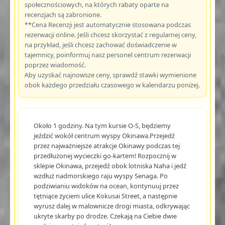
społecznościowych, na których rabaty oparte na
recenzjach są zabronione.
**Cena Recenzji jest automatycznie stosowana podczas
rezerwacji online. Jeśli chcesz skorzystać z regularnej ceny,
na przykład, jeśli chcesz zachować doświadczenie w
tajemnicy, poinformuj nasz personel centrum rezerwacji
poprzez wiadomość.
Aby uzyskać najnowsze ceny, sprawdź stawki wymienione
obok każdego przedziału czasowego w kalendarzu poniżej.
Około 1 godziny. Na tym kursie O-S, będziemy
jeździć wokół centrum wyspy Okinawa.Przejedź
przez najważniejsze atrakcje Okinawy podczas tej
przedłużonej wycieczki go-kartem! Rozpocznij w
sklepie Okinawa, przejedź obok lotniska Naha i jedź
wzdłuż nadmorskiego raju wyspy Senaga. Po
podziwianiu widoków na ocean, kontynuuj przez
tętniące życiem ulice Kokusai Street, a następnie
wyrusz dalej w malownicze drogi miasta, odkrywając
ukryte skarby po drodze. Czekają na Ciebie dwie