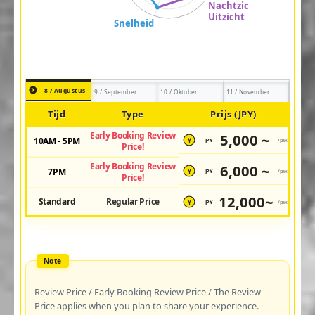
8 / Augustus
9 / September
10 / Oktober
11 / November
Tijd
Type
Prijs (JPY)
Early Booking Review
5,000 ~
10AM - 5PM
JPY
/pax
¥
Price!
Early Booking Review
6,000 ~
7PM
JPY
/pax
¥
Price!
12,000~
Standard
Regular Price
JPY
/pax
¥
Review Price / Early Booking Review Price / The Review
Price applies when you plan to share your experience.