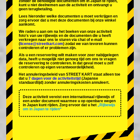
zonder de benodigde documenten om in Japan te rijden,
kunt u niet deelnemen aan de activiteit en ontvangt u
geen terugbetaling.
Lees hieronder welke documenten u moet verkrijgen en
zorg ervoor dat u met deze documenten bij onze winkel
aankomt.
We raden u aan om na het boeken van onze activiteit
foto's van uw rijbewijs en de documenten die u heeft
verkregen naar ons te sturen via chat of e-mail
(
license@streetkart.com
) zodat we van tevoren kunnen
controleren of er problemen zijn.
Als u een reservering wilt maken voor zeer nabijgelegen
data, heeft u mogelijk niet genoeg tijd om ons te vragen
de reservering te controleren. In dat geval moet u zelf
controleren op eigen verantwoordelijkheid.
Het annuleringsbeleid van STREET KART staat alleen toe
dat u
7 dagen voor de activiteitstijd
(Japanse
standaardtijd) zonder annuleringskosten annuleert.
Deze activiteit vereist een internationaal rijbewijs of
een ander document waarmee u op openbare wegen
in Japan kunt rijden. Zorg ervoor dat u het
„Rijbewijs
om in Japan te rijden“