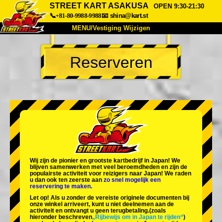
STREET KART ASAKUSA
OPEN 9:30-21:30
📞+81-80-9988-9988
📧
shina@kart.st
MENU/Vestiging Wijzigen
TOP
Reserveren
Over Ons
Specificaties
Prijs
Bereikbaarheid
Reviews
Veelgestelde Vragen
Bedrijf
Reserveren
Vestiging Wijzigen
Tokio Shinagawa
Tokio Akihabara#1
Tokio Akihabara#2
Tokio Shibuya
Wij zijn de
pionier
en
grootste kartbedrijf
in Japan! We
Tokio Shibuya Annex
Tokio Baai
blijven samenwerken met
veel beroemdheden
en zijn de
populairste activiteit
voor reizigers naar Japan! We raden
u dan ook ten zeerste aan
zo snel mogelijk een
Tokio Asakusa
Osaka
reservering te maken.
Let op! Als u zonder de vereiste originele documenten bij
Okinawa
onze winkel arriveert, kunt u niet deelnemen aan de
activiteit en ontvangt u geen terugbetaling.
(zoals
hieronder beschreven
„Rijbewijs om in Japan te rijden“
)