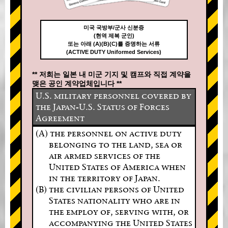
미국 국방부/군사 신분증
(현역 제복 군인)
또는 아래 (A)(B)(C)를 증명하는 서류
(ACTIVE DUTY Uniformed Services)
** 저희는 일본 내 미군 기지 및 캠프와 직접 계약을
맺은 공인 계약업체입니다 **
U.S. military personnel covered by
the Japan-U.S. Status of Forces
Agreement
(A) the personnel on active duty
belonging to the land, sea or
air armed services of the
United States of America when
in the territory of Japan.
(B) the civilian persons of United
States nationality who are in
the employ of, serving with, or
accompanying the United States