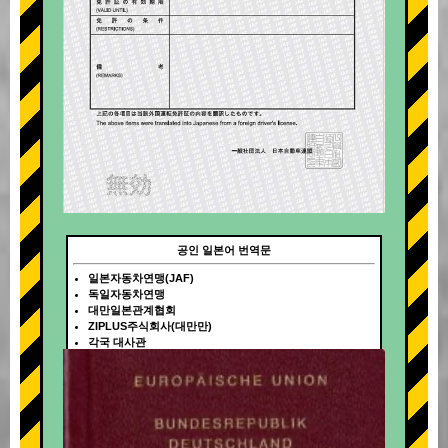
공인 일본어 번역문
일본자동차연맹(JAF)
독일자동차연맹
대만일본관계협회
ZIPLUS주식회사(대만만)
각국 대사관
+