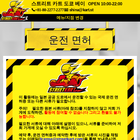
스트리트 카트 도쿄 베이
OPEN 10:00-22:00
📞+81-80-2277-2277
📧
shina@kart.st
메뉴/지점 변경
최상단
운전 면허
소개
사양
가격
접근성
고객 리뷰
자주 묻는 질문
회사 정보
예약
지점 변경
도쿄 시나가와 #1
도쿄 아키하바라#1
도쿄 아키하바라#2
도쿄 시부야
이 활동에는 일본 공공 도로에서 운전할 수 있는 국제 운전 면
허증 또는 다른 서류가 필요합니다.
도쿄 시부야 애넥스
도쿄 베이
주의! 필요한 원본 서류(아래 참조)를 지참하지 않고 저희 가
게에 도착하면,
활동에 참여할 수 없습니다
그리고
환불도 불가
도쿄 아사쿠사
오사카
능합니다
.
필요한 서류에 대해 아래에 설명이 있으니, 서류를 준비하여 저
오키나와
희 가게에 오실 수 있도록 하십시오.
예약 후, 운전 면허증과 예약한 후에 받은 서류의 사진을 채팅
또는 이메일(
license@streetkart.com
)을 통해 보내주시면,