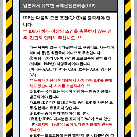
일본에서 유효한 국제운전면허증(IDP)
IDP는 다음의 모든 조건(①~⑦)을 충족해야 합
니다.
** IDP가 하나 이상의 조건을 충족하지 않는 경
우, 긴급히 연락해 주십시오. **
다음 목록에 없는 국가들(멕시코, 쿠웨이트, 사우디아
라비아 등)은 회원국이 아니므로 무효입니다.
① 해당 국가가 UN이 인정한 도로교통에 관한 협약
(제네바, 1949년) 서명국이어야 합니다.
(미국은 AAA, 캐나다는 CAA, 호주는 AAA, 영국은
AA)
** 무허가 기관이 인터넷에서 사기 가짜 IDP를 판매
하고 있습니다. 사기를 조심하세요! **
② IDP는 국가 또는 당국이 인정하는 인증 기관에서
발급되어야 합니다.
카드형 IDP, 디지털 IDP, 단일 종이 IDP 및 사본은 모
두 일본에서 유효하지 않습니다.
③ IDP는 종이 책자 형태여야 합니다.
(유효한 IDP의 대부분은 표지에 "1949가 쓰여 있습
니다.
표지에 "1968"이 쓰여 있다면 저희에게 연락해
주세요.)
④ IDP는 도로교통에 관한 협약(제네바, 1949년)에 따