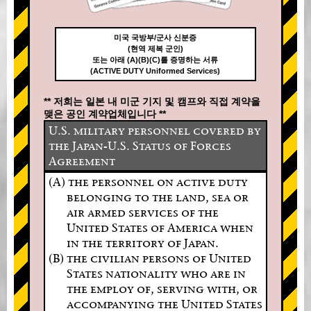
미국 국방부/군사 신분증
(현역 제복 군인)
또는 아래 (A)(B)(C)를 증명하는 서류
(ACTIVE DUTY Uniformed Services)
** 저희는 일본 내 미군 기지 및 캠프와 직접 계약을
맺은 공인 계약업체입니다 **
U.S. military personnel covered by
the Japan-U.S. Status of Forces
Agreement
(A) the personnel on active duty
belonging to the land, sea or
air armed services of the
United States of America when
in the territory of Japan.
(B) the civilian persons of United
States nationality who are in
the employ of, serving with, or
accompanying the United States