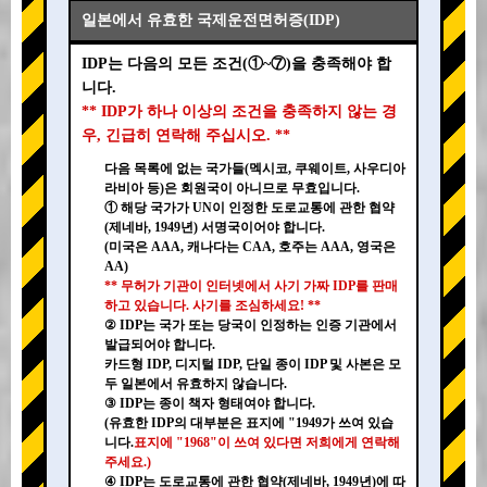
일본에서 유효한 국제운전면허증(IDP)
IDP는 다음의 모든 조건(①~⑦)을 충족해야 합
니다.
** IDP가 하나 이상의 조건을 충족하지 않는 경
우, 긴급히 연락해 주십시오. **
다음 목록에 없는 국가들(멕시코, 쿠웨이트, 사우디아
라비아 등)은 회원국이 아니므로 무효입니다.
① 해당 국가가 UN이 인정한 도로교통에 관한 협약
(제네바, 1949년) 서명국이어야 합니다.
(미국은 AAA, 캐나다는 CAA, 호주는 AAA, 영국은
AA)
** 무허가 기관이 인터넷에서 사기 가짜 IDP를 판매
하고 있습니다. 사기를 조심하세요! **
② IDP는 국가 또는 당국이 인정하는 인증 기관에서
발급되어야 합니다.
카드형 IDP, 디지털 IDP, 단일 종이 IDP 및 사본은 모
두 일본에서 유효하지 않습니다.
③ IDP는 종이 책자 형태여야 합니다.
(유효한 IDP의 대부분은 표지에 "1949가 쓰여 있습
니다.
표지에 "1968"이 쓰여 있다면 저희에게 연락해
주세요.)
④ IDP는 도로교통에 관한 협약(제네바, 1949년)에 따