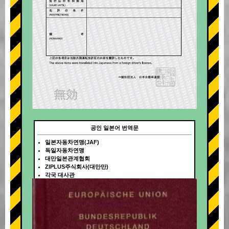
공인 일본어 번역문
일본자동차연맹(JAF)
독일자동차연맹
대만일본관계협회
ZIPLUS주식회사(대만만)
각국 대사관
+