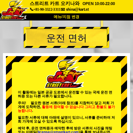
스트리트 카트 오키나와
OPEN 10:00-22:00
📞+81-90-3322-3311
📧
shina@kart.st
메뉴/지점 변경
최상단
운전 면허
소개
사양
가격
접근성
고객 리뷰
자주 묻는 질문
회사 정보
예약
지점 변경
도쿄 시나가와 #1
도쿄 아키하바라#1
도쿄 아키하바라#2
도쿄 시부야
이 활동에는 일본 공공 도로에서 운전할 수 있는 국제 운전 면
허증 또는 다른 서류가 필요합니다.
도쿄 시부야 애넥스
도쿄 베이
주의! 필요한 원본 서류(아래 참조)를 지참하지 않고 저희 가
게에 도착하면,
활동에 참여할 수 없습니다
그리고
환불도 불가
도쿄 아사쿠사
오사카
능합니다
.
필요한 서류에 대해 아래에 설명이 있으니, 서류를 준비하여 저
오키나와
희 가게에 오실 수 있도록 하십시오.
예약 후, 운전 면허증과 예약한 후에 받은 서류의 사진을 채팅
또는 이메일(
license@streetkart.com
)을 통해 보내주시면,