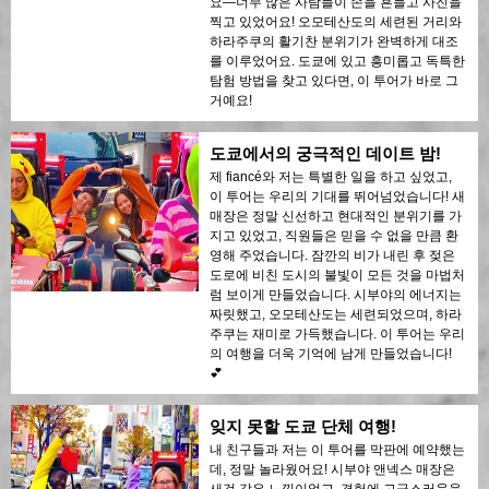
요—너무 많은 사람들이 손을 흔들고 사진을
찍고 있었어요! 오모테산도의 세련된 거리와
하라주쿠의 활기찬 분위기가 완벽하게 대조
를 이루었어요. 도쿄에 있고 흥미롭고 독특한
탐험 방법을 찾고 있다면, 이 투어가 바로 그
거예요!
도쿄에서의 궁극적인 데이트 밤!
제 fiancé와 저는 특별한 일을 하고 싶었고,
이 투어는 우리의 기대를 뛰어넘었습니다! 새
매장은 정말 신선하고 현대적인 분위기를 가
지고 있었고, 직원들은 믿을 수 없을 만큼 환
영해 주었습니다. 잠깐의 비가 내린 후 젖은
도로에 비친 도시의 불빛이 모든 것을 마법처
럼 보이게 만들었습니다. 시부야의 에너지는
짜릿했고, 오모테산도는 세련되었으며, 하라
주쿠는 재미로 가득했습니다. 이 투어는 우리
의 여행을 더욱 기억에 남게 만들었습니다!
💕
잊지 못할 도쿄 단체 여행!
내 친구들과 저는 이 투어를 막판에 예약했는
데, 정말 놀라웠어요! 시부야 앤넥스 매장은