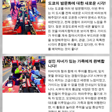
도쿄의 밤문화에 대한 새로운 시각!
나는 도쿄를 여러 번 방문했지만, 이번 투어
는 이 도시를 전혀 새로운 시각으로 바라보게
해주었다! 새로 오픈한 시부야 앤넥스 위치는
세련되었고, 전체 경험이 프리미엄 느낌을 주
었다. 젖은 포장도로에 비친 네온 불빛이 모
든 것을 미래지향적으로 보이게 했다. 가이드
가 우리를 계속 참여시키면서 부드러운 여행
을 보장해주었다. 흥미, 관광, 그리고 독특한
시각이 혼합된 투어를 찾고 있다면, 이 투어
를 예약하는 것이 좋다!
성인 자녀가 있는 가족에게 완벽합
니다!
아버지와 형과 함께 이 투어를 했는데, 잊지
못할 유대감 있는 경험이었습니다! 시부야 앤
넥스 위치는 고급스럽고 세련된 느낌이었고,
가이드는 믿을 수 없을 만큼 인내심이 있었습
니다. 시부야 위의 황금빛 석양은 멋진 경치
를 만들어 주었습니다. 하라주쿠는 활기로 가
득 차 있었고, 오모테산도의 우아함은 완벽한
대조를 이루었습니다. 가족과 함께 여행한다
면, 이 활동은 놀라운 추억을 남길 환상적인
경험이 될 것입니다!