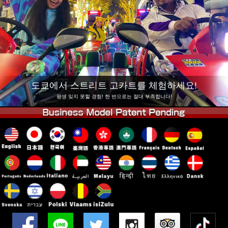
회사 정보
예약
지점 변경
도쿄 시나가와 #1
도쿄 아키하바라#1
도쿄 아키하바라#2
도쿄 시부야
도쿄 시부야 애넥스
도쿄 베이
도쿄에서 스트리트 고카트를 체험하세요!
도쿄 아사쿠사
오사카
평생 잊지 못할 경험! 한 번으로는 절대 부족합니다!
오키나와