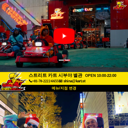
스트리트 카트 시부야 별관
OPEN 10:00-22:00
📞+81-70-2222-6655
📧
shina@kart.st
메뉴/지점 변경
최상단
소개
사양
가격
접근성
고객 리뷰
자주 묻는 질문