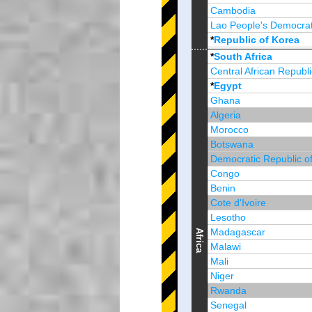
Cambodia
Lao People's Democrat
*
Republic of Korea
Brunei Darussalam
*
South Africa
Central African Republi
*
Egypt
Ghana
Algeria
Morocco
Botswana
Democratic Republic o
Congo
Benin
Cote d'Ivoire
Lesotho
Madagascar
Africa
Malawi
Mali
Niger
Rwanda
Senegal