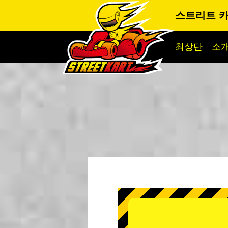
스트리트 카
최상단
소