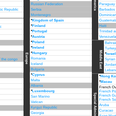
America
Russian Federation
Paraguay
ic Republic
Serbia
Barbados
Montenegro
Dominican
*
Kingdom of Spain
Guatemal
*
Finland
Haiti
c
*
Portugal
Trinidad 
*
Austria
Venezuel
*
Poland
Jamaica
Bahrai
*
Ireland
Turke
Middle East
*
Hungary
*
Israel
Europe
Romania
f the congo
Syrian
Iceland
Jorda
Bulgaria
Leban
*
Cyprus
*
Unite
*
Hong K
Malta
*
Macau
Albania
French Ov
*
Luxembourg
French Po
French G
San Marino
French Sou
Vatican
Aruba
Kyrgyz Republic
Curacao
Georgia
Saint Mart