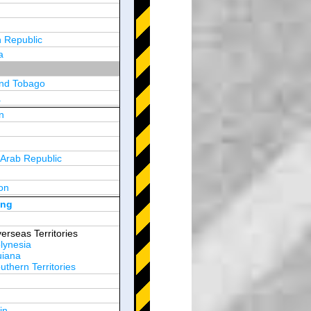
 Republic
a
and Tobago
a
n
y
 Arab Republic
n
on
d Arab Emirates
ong
erseas Territories
lynesia
uiana
thern Territories
in