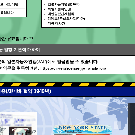
 모나코, 대만
일본자동차연맹(JAF)
독일자동차연맹
무효입니다
대만일본관계협회
ZIPLUS주식회사(대만만)
각국 대사관
간만 유효합니다 **
문 발행 기관에 대하여
의 일본자동차연맹(JAF)에서 발급받을 수 있습니다.
https://driverslicense.jp/translation/
 번역문을 취득하려면:
증(제네바 협약 1949년)