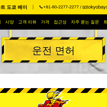
tokyobay
트 도쿄 베이
📞+81-80-2277-2277
📧
개
사양
고객 리뷰
가격
접근성
자주 묻는 질문
운전 면허