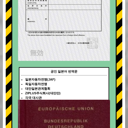
공인 일본어 번역문
일본자동차연맹(JAF)
독일자동차연맹
대만일본관계협회
ZIPLUS주식회사(대만만)
각국 대사관
+