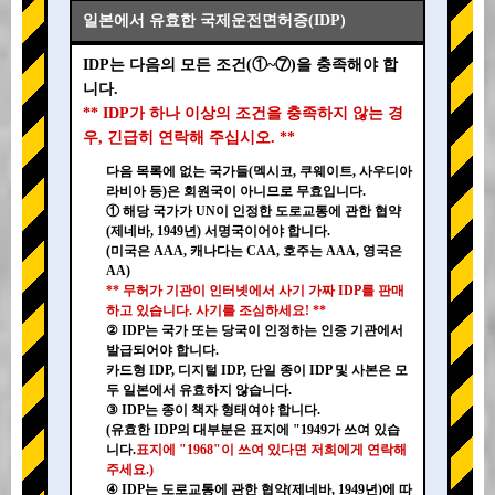
일본에서 유효한 국제운전면허증(IDP)
IDP는 다음의 모든 조건(①~⑦)을 충족해야 합
니다.
** IDP가 하나 이상의 조건을 충족하지 않는 경
우, 긴급히 연락해 주십시오. **
다음 목록에 없는 국가들(멕시코, 쿠웨이트, 사우디아
라비아 등)은 회원국이 아니므로 무효입니다.
① 해당 국가가 UN이 인정한 도로교통에 관한 협약
(제네바, 1949년) 서명국이어야 합니다.
(미국은 AAA, 캐나다는 CAA, 호주는 AAA, 영국은
AA)
** 무허가 기관이 인터넷에서 사기 가짜 IDP를 판매
하고 있습니다. 사기를 조심하세요! **
② IDP는 국가 또는 당국이 인정하는 인증 기관에서
발급되어야 합니다.
카드형 IDP, 디지털 IDP, 단일 종이 IDP 및 사본은 모
두 일본에서 유효하지 않습니다.
③ IDP는 종이 책자 형태여야 합니다.
(유효한 IDP의 대부분은 표지에 "1949가 쓰여 있습
니다.
표지에 "1968"이 쓰여 있다면 저희에게 연락해
주세요.)
④ IDP는 도로교통에 관한 협약(제네바, 1949년)에 따