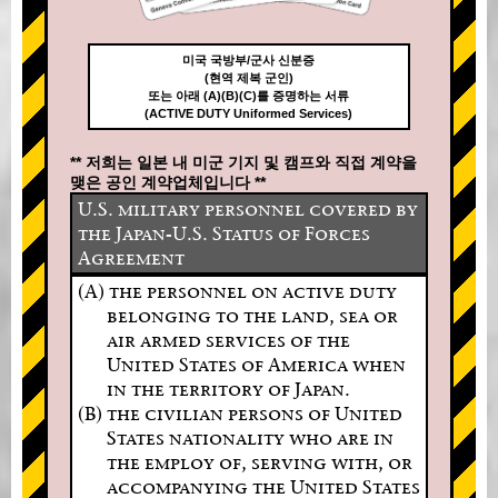
미국 국방부/군사 신분증
(현역 제복 군인)
또는 아래 (A)(B)(C)를 증명하는 서류
(ACTIVE DUTY Uniformed Services)
** 저희는 일본 내 미군 기지 및 캠프와 직접 계약을
맺은 공인 계약업체입니다 **
U.S. military personnel covered by
the Japan-U.S. Status of Forces
Agreement
(A) the personnel on active duty
belonging to the land, sea or
air armed services of the
United States of America when
in the territory of Japan.
(B) the civilian persons of United
States nationality who are in
the employ of, serving with, or
accompanying the United States