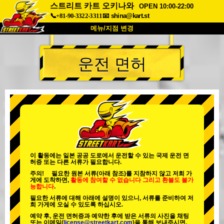
스트리트 카트 오키나와
OPEN 10:00-22:00
📞+81-90-3322-3311
📧
shina@kart.st
메뉴/지점 변경
최상단
운전 면허
소개
사양
가격
접근성
고객 리뷰
자주 묻는 질문
회사 정보
예약
지점 변경
도쿄 시나가와 #1
도쿄 아키하바라#1
도쿄 아키하바라#2
도쿄 시부야
이 활동에는 일본 공공 도로에서 운전할 수 있는 국제 운전 면
허증 또는 다른 서류가 필요합니다.
도쿄 시부야 애넥스
도쿄 베이
주의! 필요한 원본 서류(아래 참조)를 지참하지 않고 저희 가
게에 도착하면,
활동에 참여할 수 없습니다
그리고
환불도 불가
도쿄 아사쿠사
오사카
능합니다
.
필요한 서류에 대해 아래에 설명이 있으니, 서류를 준비하여 저
오키나와
희 가게에 오실 수 있도록 하십시오.
예약 후, 운전 면허증과 예약한 후에 받은 서류의 사진을 채팅
또는 이메일(
license@streetkart.com
)을 통해 보내주시면,