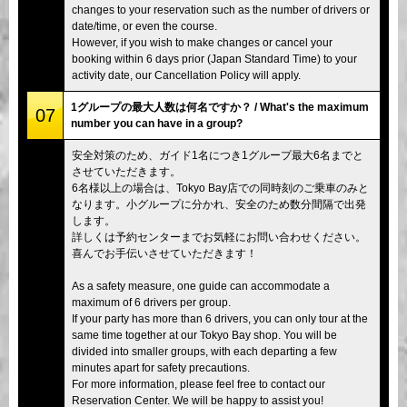
changes to your reservation such as the number of drivers or
date/time, or even the course.
However, if you wish to make changes or cancel your
booking within 6 days prior (Japan Standard Time) to your
activity date, our Cancellation Policy will apply.
1グループの最大人数は何名ですか？ / What's the maximum
07
number you can have in a group?
安全対策のため、ガイド1名につき1グループ最大6名までと
させていただきます。
6名様以上の場合は、Tokyo Bay店での同時刻のご乗車のみと
なります。小グループに分かれ、安全のため数分間隔で出発
します。
詳しくは予約センターまでお気軽にお問い合わせください。
喜んでお手伝いさせていただきます！
As a safety measure, one guide can accommodate a
maximum of 6 drivers per group.
If your party has more than 6 drivers, you can only tour at the
same time together at our Tokyo Bay shop. You will be
divided into smaller groups, with each departing a few
minutes apart for safety precautions.
For more information, please feel free to contact our
Reservation Center. We will be happy to assist you!