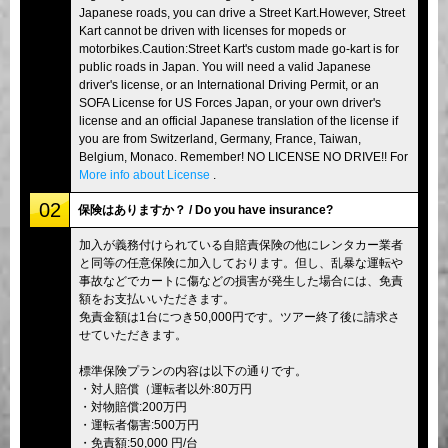
Japanese roads, you can drive a Street Kart.However, Street
Kart cannot be driven with licenses for mopeds or
motorbikes.Caution:Street Kart's custom made go-kart is for
public roads in Japan. You will need a valid Japanese
driver's license, or an International Driving Permit, or an
SOFA License for US Forces Japan, or your own driver's
license and an official Japanese translation of the license if
you are from Switzerland, Germany, France, Taiwan,
Belgium, Monaco. Remember! NO LICENSE NO DRIVE!! For
More info about License
.
02
保険はありますか？ / Do you have insurance?
加入が義務付けられている自賠責保険の他にレンタカー業者
と同等の任意保険に加入しております。但し、乱暴な運転や
事故などでカートに傷などの損害が発生した場合には、免責
額をお支払いいただきます。
免責金額は1台につき50,000円です。ツアー終了後に請求さ
せていただきます。
標準保険プランの内容は以下の通りです。
・対人賠償（運転者以外:80万円
・対物賠償:200万円
・運転者傷害:500万円
・免責額:50,000 円/台