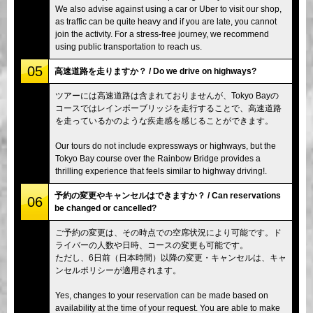
We also advise against using a car or Uber to visit our shop,
as traffic can be quite heavy and if you are late, you cannot
join the activity. For a stress-free journey, we recommend
using public transportation to reach us.
05
高速道路を走りますか？ / Do we drive on highways?
ツアーには高速道路は含まれておりませんが、Tokyo Bayの
コースではレインボーブリッジを走行することで、高速道路
を走っているかのような疾走感を感じることができます。
Our tours do not include expressways or highways, but the
Tokyo Bay course over the Rainbow Bridge provides a
thrilling experience that feels similar to highway driving!.
予約の変更やキャンセルはできますか？ / Can reservations
06
be changed or cancelled?
ご予約の変更は、その時点での空席状況により可能です。ド
ライバーの人数や日時、コースの変更も可能です。
ただし、6日前（日本時間）以降の変更・キャンセルは、キャ
ンセルポリシーが適用されます。
Yes, changes to your reservation can be made based on
availability at the time of your request. You are able to make