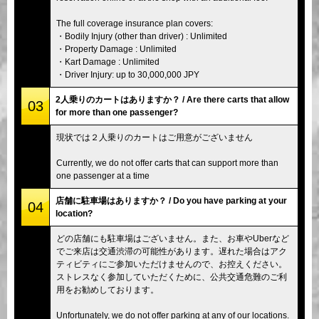
The full coverage insurance plan covers:
・Bodily Injury (other than driver) : Unlimited
・Property Damage : Unlimited
・Kart Damage : Unlimited
・Driver Injury: up to 30,000,000 JPY
2人乗りのカートはありますか？ / Are there carts that allow
03
for more than one passenger?
現状では２人乗りのカートはご用意がございません
Currently, we do not offer carts that can support more than
one passenger at a time
店舗に駐車場はありますか？ / Do you have parking at your
04
location?
どの店舗にも駐車場はございません。また、お車やUberなど
でご来店は交通渋滞の可能性があります。遅れた場合はアク
ティビティにご参加いただけませんので、お控えください。
ストレスなく参加していただくために、公共交通危難のご利
用をお勧めしております。
Unfortunately, we do not offer parking at any of our locations.