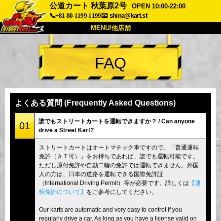
公道カート 秋葉原2号
OPEN 10:00-22:00
📞+81-80-1199-1199
📧
shina@kart.st
MENU/他店舗
トップ
FAQ
概要
車両
価格
アクセス
評価
FAQ
会社
予約
よくある質問 (Frequently Asked Questions)
他店舗
誰でもストリートカートを運転できますか？ / Can anyone
01
drive a Street Kart?
東京 品川
東京 秋葉原 #1
ストリートカートはオートマチック車ですので、「普通運転
東京 秋葉原 #2
東京 渋谷
免許（ＡＴ可）」をお持ちであれば、誰でも運転可能です。
東京 渋谷アネックス
東京ベイ
ただし原付免許や自動二輪の免許では運転できません。外国
人の方は、日本の道路を運転できる国際免許証
東京 浅草
大阪
（International Driving Permit）等が必要です。詳しくは
【運
転免許について】
をご参考にしてください。
沖縄
Our karts are automatic and very easy to control if you
regularly drive a car. As long as you have a license valid on