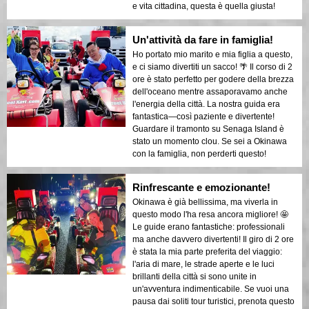
e vita cittadina, questa è quella giusta!
Un'attività da fare in famiglia!
Ho portato mio marito e mia figlia a questo,
e ci siamo divertiti un sacco! 🌴 Il corso di 2
ore è stato perfetto per godere della brezza
dell'oceano mentre assaporavamo anche
l'energia della città. La nostra guida era
fantastica—così paziente e divertente!
Guardare il tramonto su Senaga Island è
stato un momento clou. Se sei a Okinawa
con la famiglia, non perderti questo!
Rinfrescante e emozionante!
Okinawa è già bellissima, ma viverla in
questo modo l'ha resa ancora migliore! 🤩
Le guide erano fantastiche: professionali
ma anche davvero divertenti! Il giro di 2 ore
è stata la mia parte preferita del viaggio:
l'aria di mare, le strade aperte e le luci
brillanti della città si sono unite in
un'avventura indimenticabile. Se vuoi una
pausa dai soliti tour turistici, prenota questo