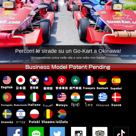
Azienda
Prenotazioni
Cambia Negozio
Tokyo Shinagawa
Tokyo Akihabara#1
Tokyo Akihabara#2
Tokyo Shibuya
Tokyo Shibuya Annex
Tokyo Bay
Percorri le strade su un Go-Kart a Okinawa!
Tokyo Asakusa
Osaka
Un'esperienza unica nella vita e una volta non basta!
Okinawa