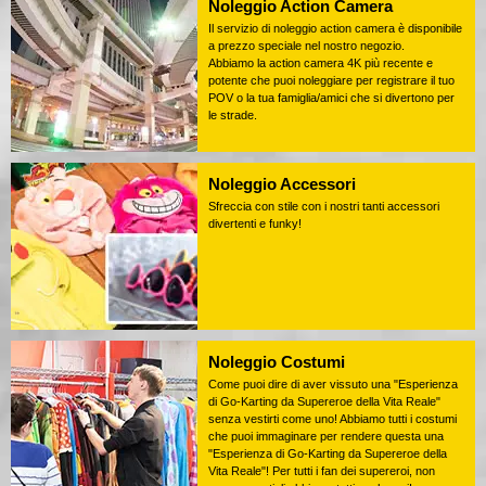
Noleggio Action Camera
Il servizio di noleggio action camera è disponibile
a prezzo speciale nel nostro negozio.
Abbiamo la action camera 4K più recente e
potente che puoi noleggiare per registrare il tuo
POV o la tua famiglia/amici che si divertono per
le strade.
Noleggio Accessori
Sfreccia con stile con i nostri tanti accessori
divertenti e funky!
Noleggio Costumi
Come puoi dire di aver vissuto una "Esperienza
di Go-Karting da Supereroe della Vita Reale"
senza vestirti come uno! Abbiamo tutti i costumi
che puoi immaginare per rendere questa una
"Esperienza di Go-Karting da Supereroe della
Vita Reale"! Per tutti i fan dei supereroi, non