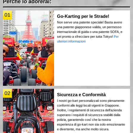
Perché lo adorerai:
01
Go-Karting per le Strade!
Non serve una patente speciale! Basta avere
una patente giapponese valida, un permesso
internazionale di guida o una patente SOFA, e
sei pronto a sfrecciare per tutta Tokyo!
Per
ulteriori informazioni
02
Sicurezza e Conformità
I nostri go-kart personalizzati sono pienamente
conformi alle leggi locali vigenti in Giappone.
Inoltre, i regolamenti di sicurezza dell'azienda
superano i requisiti di sicurezza stabiliti dalla
polizia, garantendo così che la nostra
esperienza di go-kart non sia solo emozionante
e divertente, ma anche molto sicura.