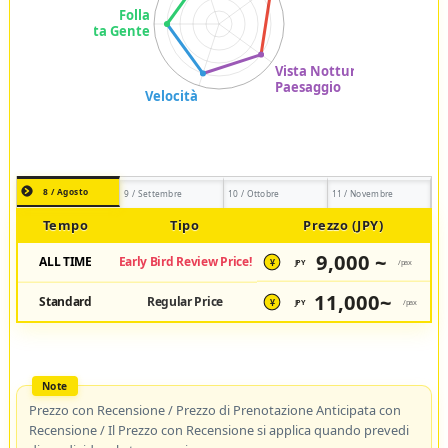
8 / Agosto
9 / Settembre
10 / Ottobre
11 / Novembre
Tempo
Tipo
Prezzo (JPY)
9,000 ~
ALL TIME
Early Bird Review Price!
JPY
/pax
¥
11,000~
Standard
Regular Price
JPY
/pax
¥
Prezzo con Recensione / Prezzo di Prenotazione Anticipata con
Recensione / Il Prezzo con Recensione si applica quando prevedi