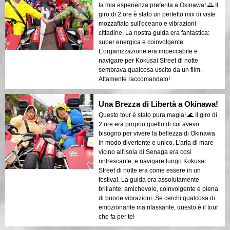
la mia esperienza preferita a Okinawa! 🌅 Il
giro di 2 ore è stato un perfetto mix di viste
mozzafiato sull'oceano e vibrazioni
cittadine. La nostra guida era fantastica:
super energica e coinvolgente.
L'organizzazione era impeccabile e
navigare per Kokusai Street di notte
sembrava qualcosa uscito da un film.
Altamente raccomandato!
Una Brezza di Libertà a Okinawa!
Questo tour è stato pura magia! 🌊 Il giro di
2 ore era proprio quello di cui avevo
bisogno per vivere la bellezza di Okinawa
in modo divertente e unico. L'aria di mare
vicino all'isola di Senaga era così
rinfrescante, e navigare lungo Kokusai
Street di notte era come essere in un
festival. La guida era assolutamente
brillante: amichevole, coinvolgente e piena
di buone vibrazioni. Se cerchi qualcosa di
emozionante ma rilassante, questo è il tour
che fa per te!