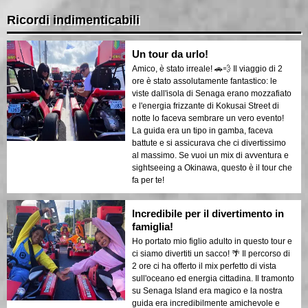
Ricordi indimenticabili
Un tour da urlo!
Amico, è stato irreale! 🚗💨 Il viaggio di 2
ore è stato assolutamente fantastico: le
viste dall'isola di Senaga erano mozzafiato
e l'energia frizzante di Kokusai Street di
notte lo faceva sembrare un vero evento!
La guida era un tipo in gamba, faceva
battute e si assicurava che ci divertissimo
al massimo. Se vuoi un mix di avventura e
sightseeing a Okinawa, questo è il tour che
fa per te!
Incredibile per il divertimento in
famiglia!
Ho portato mio figlio adulto in questo tour e
ci siamo divertiti un sacco! 🌴 Il percorso di
2 ore ci ha offerto il mix perfetto di vista
sull'oceano ed energia cittadina. Il tramonto
su Senaga Island era magico e la nostra
guida era incredibilmente amichevole e