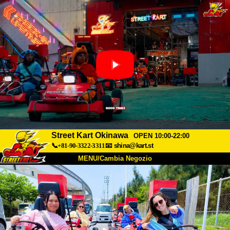
Street Kart Okinawa
OPEN 10:00-22:00
📞+81-90-3322-3311
📧
shina@kart.st
MENU/Cambia Negozio
INIZIO
Chi Siamo
Specifiche
Prezzo
Accesso
Recensioni
FAQ