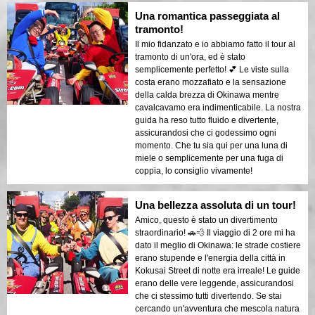
Una romantica passeggiata al
tramonto!
Il mio fidanzato e io abbiamo fatto il tour al
tramonto di un'ora, ed è stato
semplicemente perfetto! 💕 Le viste sulla
costa erano mozzafiato e la sensazione
della calda brezza di Okinawa mentre
cavalcavamo era indimenticabile. La nostra
guida ha reso tutto fluido e divertente,
assicurandosi che ci godessimo ogni
momento. Che tu sia qui per una luna di
miele o semplicemente per una fuga di
coppia, lo consiglio vivamente!
Una bellezza assoluta di un tour!
Amico, questo è stato un divertimento
straordinario! 🚗💨 Il viaggio di 2 ore mi ha
dato il meglio di Okinawa: le strade costiere
erano stupende e l'energia della città in
Kokusai Street di notte era irreale! Le guide
erano delle vere leggende, assicurandosi
che ci stessimo tutti divertendo. Se stai
cercando un'avventura che mescola natura