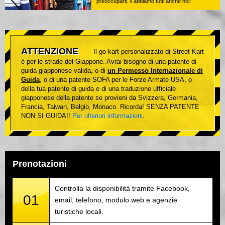
preoccuparti, li abbiamo tutti anche noi!
ATTENZIONE
Il go-kart personalizzato di Street Kart
è per le strade del Giappone. Avrai bisogno di una patente di
guida giapponese valida, o di
un Permesso Internazionale di
Guida
, o di una patente SOFA per le Forze Armate USA, o
della tua patente di guida e di una traduzione ufficiale
giapponese della patente se provieni da Svizzera, Germania,
Francia, Taiwan, Belgio, Monaco. Ricorda! SENZA PATENTE
NON SI GUIDA!!
Per ulteriori informazioni
.
Prenotazioni
Controlla la disponibilità tramite Facebook,
01
email, telefono, modulo web e agenzie
turistiche locali.