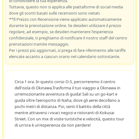
di condividere la tua esperienza.
Tuttavia, questo non si applica alle piattaforme di social media
dove gli sconti basati sulle recensioni sono vietati.
**Il Prezzo con Recensione viene applicato automaticamente
durante la prenotazione online. Se desideri utilizzare il prezzo
regolare, ad esempio, se desideri mantenere l'esperienza
confidenziale, ti preghiamo di notificare il nostro staff del centro
prenotazioni tramite messaggio.
Per i prezzi più aggiornati, si prega di fare riferimento alle tariffe
elencate accanto a ciascun orario nel calendario sottostante.
Circa 1 ora. In questo corso O-S, percorreremo il centro
dell'isola di Okinawa.Trasforma il tuo viaggio a Okinawa in
un'emozionante avventura di guida! Sali su un go-kart e
guida oltre l'aeroporto di Naha, dove gli aerei decollano a
pochi metri di distanza. Poi, senti il battito della città
mentre attraversi i vivaci negozi e ristoranti di Kokusai
Street. Con un mix di visite turistiche e velocità, questo tour
di un'ora è un'esperienza da non perdere!