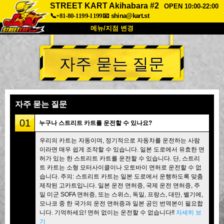
STREET KART Akihabara #2
OPEN 10:00-22:00
📞+81-80-1199-1199
📧
shina@kart.st
메뉴/지점 변경
최상단
자주 묻는 질문
소개
사양
가격
접근성
고객 리뷰
자주 묻는 질문
회사 정보
예약
자주 묻는 질문
지점 변경
01
누구나 스트리트 카트를 운전할 수 있나요?
도쿄 시나가와 #1
도쿄 아키하바라#1
우리의 카트는 자동이며, 정기적으로 자동차를 운전하는 사람
이라면 매우 쉽게 조작할 수 있습니다. 일본 도로에서 유효한 면
도쿄 아키하바라#2
도쿄 시부야
허가 있는 한 스트리트 카트를 운전할 수 있습니다. 단, 스트리
도쿄 시부야 애넥스
도쿄 베이
트 카트는 소형 모터사이클이나 오토바이 면허로 운전할 수 없
습니다. 주의: 스트리트 카트는 일본 도로에서 운행하도록 맞춤
도쿄 아사쿠사
오사카
제작된 고카트입니다. 일본 운전 면허증, 국제 운전 면허증, 주
일 미군 SOFA 면허증, 또는 스위스, 독일, 프랑스, 대만, 벨기에,
오키나와
모나코 중 한 국가의 운전 면허증과 일본 공인 번역본이 필요합
니다. 기억하세요! 면허 없이는 운전할 수 없습니다!!
자세히 보
기