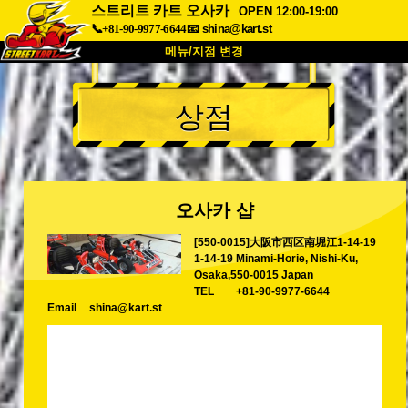
스트리트 카트 오사카
OPEN 12:00-19:00
📞+81-90-9977-6644
📧
shina@kart.st
메뉴/지점 변경
최상단
상점
소개
사양
가격
접근성
고객 리뷰
자주 묻는 질문
회사 정보
예약
오사카 샵
지점 변경
[550-0015]大阪市西区南堀江1-14-19
도쿄 시나가와 #1
도쿄 아키하바라#1
1-14-19 Minami-Horie, Nishi-Ku,
도쿄 아키하바라#2
도쿄 시부야
Osaka,550-0015 Japan
TEL
+81-90-9977-6644
도쿄 시부야 애넥스
도쿄 베이
Email
shina@kart.st
도쿄 아사쿠사
오사카
오키나와