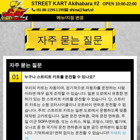
STREET KART Akihabara #2
OPEN 10:00-22:00
📞+81-80-1199-1199
📧
shina@kart.st
메뉴/지점 변경
최상단
자주 묻는 질문
소개
사양
가격
접근성
고객 리뷰
자주 묻는 질문
회사 정보
예약
자주 묻는 질문
지점 변경
01
누구나 스트리트 카트를 운전할 수 있나요?
도쿄 시나가와 #1
도쿄 아키하바라#1
우리의 카트는 자동이며, 정기적으로 자동차를 운전하는 사람
이라면 매우 쉽게 조작할 수 있습니다. 일본 도로에서 유효한 면
도쿄 아키하바라#2
도쿄 시부야
허가 있는 한 스트리트 카트를 운전할 수 있습니다. 단, 스트리
도쿄 시부야 애넥스
도쿄 베이
트 카트는 소형 모터사이클이나 오토바이 면허로 운전할 수 없
습니다. 주의: 스트리트 카트는 일본 도로에서 운행하도록 맞춤
도쿄 아사쿠사
오사카
제작된 고카트입니다. 일본 운전 면허증, 국제 운전 면허증, 주
일 미군 SOFA 면허증, 또는 스위스, 독일, 프랑스, 대만, 벨기에,
오키나와
모나코 중 한 국가의 운전 면허증과 일본 공인 번역본이 필요합
니다. 기억하세요! 면허 없이는 운전할 수 없습니다!!
자세히 보
기