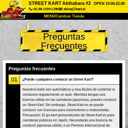
STREET KART Akihabara #2
OPEN 10:00-22:00
📞+81-80-1199-1199
📧
shina@kart.st
MENÚ/Cambiar Tienda
INICIO
Preguntas
Acerca de
Especificaciones
Precios
Frecuentes
Acceso
Testimonios
Preguntas Frecuentes
Empresa
Reservas
Cambiar Tienda
Preguntas frecuentes
Tokyo Shinagawa
Tokyo Akihabara#1
01
¿Puede cualquiera conducir un Street Kart?
Tokyo Akihabara#2
Tokyo Shibuya
Nuestros karts son automáticos y muy fáciles de controlar si
conduces regularmente un auto. Mientras tengas una
Tokyo Shibuya Annex
Tokyo Bay
licencia válida en las carreteras japonesas, puedes conducir
un Street Kart. Sin embargo, Street Kart no se puede
Tokyo Asakusa
Osaka
conducir con licencias para ciclomotores o motocicletas.
Okinawa
Precaución: El go-kart personalizado de Street Kart es para
carreteras públicas en Japón. Necesitarás una licencia de
conducir japonesa válida, o un Permiso Internacional de