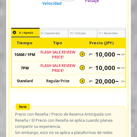
8 / Agosto
9 / Septiembre
10 / Octubre
11 / Noviembre
Tiempo
Tipo
Precio (JPY)
FLASH SALE REVIEW
10,000 ~
10AM / 1PM
JPY
/pax
¥
PRICE!
FLASH SALE REVIEW
10,000 ~
7PM
JPY
/pax
¥
PRICE!
20,000~
Standard
Regular Price
JPY
/pax
¥
Precio con Reseña / Precio de Reserva Anticipada con
Reseña / El Precio con Reseña se aplica cuando planea
compartir su experiencia.
Sin embargo, esto no se aplica a plataformas de redes