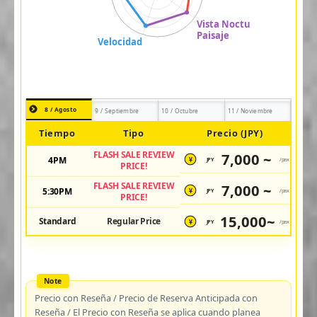
8 / Agosto
9 / Septiembre
10 / Octubre
11 / Noviembre
Tiempo
Tipo
Precio (JPY)
FLASH SALE REVIEW
7,000 ~
4PM
JPY
/pax
¥
PRICE!
FLASH SALE REVIEW
7,000 ~
5:30PM
JPY
/pax
¥
PRICE!
15,000~
Standard
Regular Price
JPY
/pax
¥
Precio con Reseña / Precio de Reserva Anticipada con
Reseña / El Precio con Reseña se aplica cuando planea