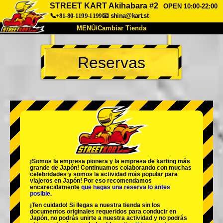
STREET KART Akihabara #2
OPEN 10:00-22:00
📞+81-80-1199-1199
📧
shina@kart.st
MENÚ/Cambiar Tienda
INICIO
Reservas
Acerca de
Especificaciones
Precios
Acceso
Testimonios
Preguntas Frecuentes
Empresa
Reservas
Cambiar Tienda
Tokyo Shinagawa
Tokyo Akihabara#1
Tokyo Akihabara#2
Tokyo Shibuya
¡Somos la
empresa pionera
y la
empresa de karting más
Tokyo Shibuya Annex
Tokyo Bay
grande
de Japón! Continuamos colaborando con
muchas
celebridades
y somos la
actividad más popular
para
viajeros en Japón! Por eso recomendamos
Tokyo Asakusa
Osaka
encarecidamente
que hagas una reserva lo antes
posible.
Okinawa
¡Ten cuidado! Si llegas a nuestra tienda sin los
documentos originales requeridos para conducir en
Japón, no podrás unirte a nuestra actividad y no podrás