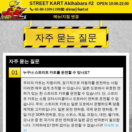
STREET KART Akihabara #2
OPEN 10:00-22:00
📞+81-80-1199-1199
📧
shina@kart.st
메뉴/지점 변경
최상단
자주 묻는 질문
소개
사양
가격
접근성
고객 리뷰
자주 묻는 질문
회사 정보
예약
자주 묻는 질문
지점 변경
01
누구나 스트리트 카트를 운전할 수 있나요?
도쿄 시나가와 #1
도쿄 아키하바라#1
우리의 카트는 자동이며, 정기적으로 자동차를 운전하는 사람
이라면 매우 쉽게 조작할 수 있습니다. 일본 도로에서 유효한 면
도쿄 아키하바라#2
도쿄 시부야
허가 있는 한 스트리트 카트를 운전할 수 있습니다. 단, 스트리
도쿄 시부야 애넥스
도쿄 베이
트 카트는 소형 모터사이클이나 오토바이 면허로 운전할 수 없
습니다. 주의: 스트리트 카트는 일본 도로에서 운행하도록 맞춤
도쿄 아사쿠사
오사카
제작된 고카트입니다. 일본 운전 면허증, 국제 운전 면허증, 주
일 미군 SOFA 면허증, 또는 스위스, 독일, 프랑스, 대만, 벨기에,
오키나와
모나코 중 한 국가의 운전 면허증과 일본 공인 번역본이 필요합
니다. 기억하세요! 면허 없이는 운전할 수 없습니다!!
자세히 보
기