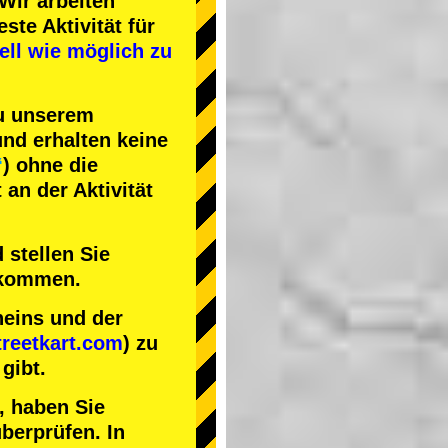
Wir arbeiten
este Aktivität
für
ell wie möglich zu
zu unserem
nd erhalten keine
“
) ohne die
an der Aktivität
 stellen Sie
nkommen.
heins und der
reetkart.com
) zu
gibt.
, haben Sie
berprüfen. In