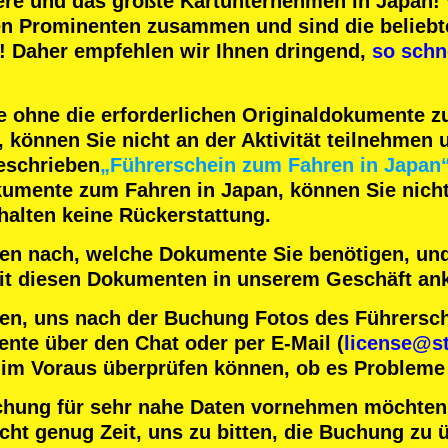
ere
und das
größte Kartunternehmen
in Japan! 
en Prominenten
zusammen und sind die
beliebt
! Daher empfehlen wir Ihnen dringend,
so schn
 ohne die erforderlichen Originaldokumente 
können Sie nicht an der Aktivität teilnehmen u
eschrieben
„Führerschein zum Fahren in Japan
kumente zum Fahren in Japan, können Sie nicht 
halten keine Rückerstattung.
nten nach, welche Dokumente Sie benötigen, und
 mit diesen Dokumenten in unserem Geschäft a
en, uns nach der Buchung Fotos des Führersc
nte über den Chat oder per E-Mail (
license@st
 im Voraus überprüfen können, ob es Probleme 
chung für sehr nahe Daten vornehmen möchten
ht genug Zeit, uns zu bitten, die Buchung zu ü