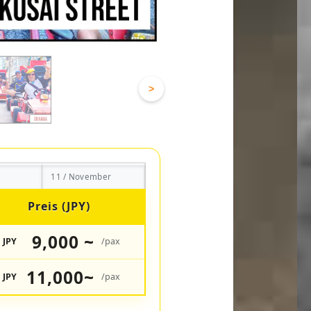
>
11 / November
Preis (JPY)
9,000 ~
JPY
/pax
11,000~
JPY
/pax