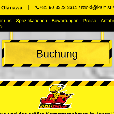
oki@kart.st
t Okinawa
📞+81-90-3322-3311
📧
r uns
Spezifikationen
Bewertungen
Preise
Anfahr
ps
Buchung