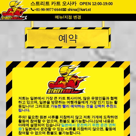
스트리트 카트 오사카
OPEN 12:00-19:00
📞+81-90-9977-6644
📧
shina@kart.st
메뉴/지점 변경
최상단
예약
소개
사양
가격
접근성
고객 리뷰
자주 묻는 질문
회사 정보
예약
지점 변경
도쿄 시나가와 #1
도쿄 아키하바라#1
도쿄 아키하바라#2
도쿄 시부야
저희는 일본에서 가장 큰 카트 회사이며,
많은 유명인
들과 협력
도쿄 시부야 애넥스
도쿄 베이
하고 있으며, 일본을 방문하는 여행객들에게
가장 인기 있는 활
동
입니다! 그러므로
가능한 빨리 예약하는 것을 강력히 추천드
립니다.
도쿄 아사쿠사
오사카
주의! 필요한 원본 서류를 지참하지 않고 저희 가게에 도착하면
활동에 참여할 수 없으며, 환불도 불가능합니다.
(상세 내용은
오키나와
아래에 설명되어 있습니다
‘일본에서 운전하기 위한 운전 면허
증’
) 일본에서 운전할 수 있는 서류를 지참하지 않으면, 활동에
참여할 수 없으며 환불도 불가능합니다.