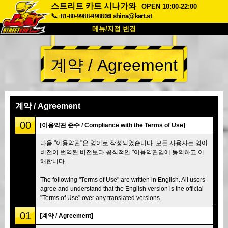
스트리트 카트 시나가와
OPEN 10:00-22:00
📞+81-80-9988-9988
📧
shina@kart.st
메뉴/지점 변경
최상단
계약 / Agreement
소개
사양
가격
접근성
고객 리뷰
자주 묻는 질문
회사 정보
예약
계약 / Agreement
지점 변경
00
[이용약관 준수 / Compliance with the Terms of Use]
도쿄 시나가와 #1
도쿄 아키하바라#1
다음 "이용약관"은 영어로 작성되었습니다. 모든 사용자는 영어
버전이 번역된 버전보다 공식적인 "이용약관임에 동의하고 이
도쿄 아키하바라#2
도쿄 시부야
해합니다.
도쿄 시부야 애넥스
도쿄 베이
The following "Terms of Use" are written in English. All users
도쿄 아사쿠사
오사카
agree and understand that the English version is the official
"Terms of Use" over any translated versions.
오키나와
01
[계약 / Agreement]