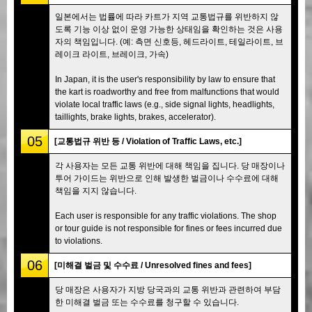
일본에서는 법률에 따라 카트가 지역 교통법규를 위반하지 않
도록 기능 이상 없이 운영 가능한 상태임을 확인하는 것은 사용
자의 책임입니다. (예: 측면 신호등, 헤드라이트, 테일라이트, 브
레이크 라이트, 브레이크, 가속)
In Japan, it is the user's responsibility by law to ensure that
the kart is roadworthy and free from malfunctions that would
violate local traffic laws (e.g., side signal lights, headlights,
taillights, brake lights, brakes, accelerator).
05
[교통법규 위반 등 / Violation of Traffic Laws, etc.]
각 사용자는 모든 교통 위반에 대해 책임을 집니다. 당 매장이나
투어 가이드는 위반으로 인해 발생한 벌금이나 수수료에 대해
책임을 지지 않습니다.
Each user is responsible for any traffic violations. The shop
or tour guide is not responsible for fines or fees incurred due
to violations.
06
[미해결 벌금 및 수수료 / Unresolved fines and fees]
당 매장은 사용자가 지방 당국과의 교통 위반과 관련하여 부담
한 미해결 벌금 또는 수수료를 청구할 수 있습니다.