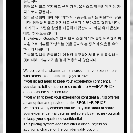
용됩니다.
경험을 비밀로 유지하고 싶은 경우, 옵션으로 제공되며 정상 가
격으로 제공됩니다.
실제로 경험에 대해 이야기하거나 공유했는지는 확인하지 않습
니다. 경험을 비밀로 유지하고 싶은지 여부만으로 결정됩니다.
이 가격 시스템은 할인을 제공하지 않습니다. 비밀 유지 옵션에
대한 추가 요금입니다.
TripAdvisor, Google과 같은 일부 소셜 미디어 플랫폼은 할인과
교환으로 리뷰를 작성하는 것을 금지하는 정책이 있음을 유의
하시기 바랍니다.
그들의 정책을 존중하여, 이러한 플랫폼에서 리뷰를 작성하는
것에 대해 리뷰 가격을 절대 적용하지 않습니다.
We believe that sharing and discussing travel experiences
with others is one of the true joys of travel.
If you do not need to keep your experience confidential (if
you plan to tell someone or share it), the REVIEW PRICE
applies as the standard rate.
If you wish to keep your experience confidential, it is offered
as an option and provided at the REGULAR PRICE.
We do not verify whether you actually talk about or share
your experience. It is determined solely by whether you wish
to keep your experience confidential.
This pricing system does not offer a discount; it is an
additional charge for the confidentiality option.