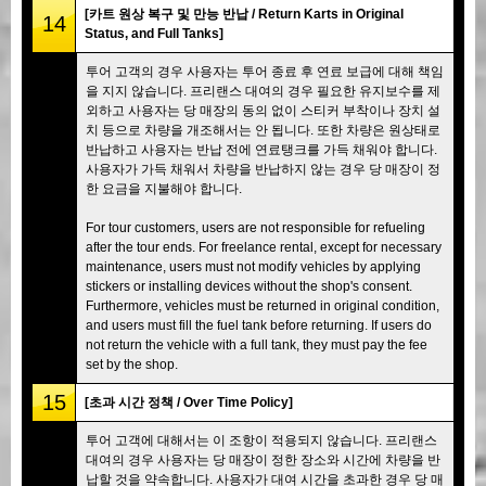
[카트 원상 복구 및 만능 반납 / Return Karts in Original
14
Status, and Full Tanks]
투어 고객의 경우 사용자는 투어 종료 후 연료 보급에 대해 책임
을 지지 않습니다. 프리랜스 대여의 경우 필요한 유지보수를 제
외하고 사용자는 당 매장의 동의 없이 스티커 부착이나 장치 설
치 등으로 차량을 개조해서는 안 됩니다. 또한 차량은 원상태로
반납하고 사용자는 반납 전에 연료탱크를 가득 채워야 합니다.
사용자가 가득 채워서 차량을 반납하지 않는 경우 당 매장이 정
한 요금을 지불해야 합니다.
For tour customers, users are not responsible for refueling
after the tour ends. For freelance rental, except for necessary
maintenance, users must not modify vehicles by applying
stickers or installing devices without the shop's consent.
Furthermore, vehicles must be returned in original condition,
and users must fill the fuel tank before returning. If users do
not return the vehicle with a full tank, they must pay the fee
set by the shop.
15
[초과 시간 정책 / Over Time Policy]
투어 고객에 대해서는 이 조항이 적용되지 않습니다. 프리랜스
대여의 경우 사용자는 당 매장이 정한 장소와 시간에 차량을 반
납할 것을 약속합니다. 사용자가 대여 시간을 초과한 경우 당 매