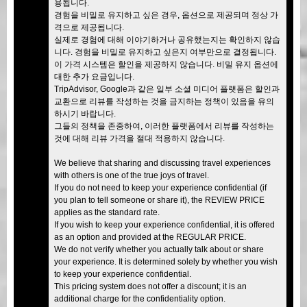
용됩니다.
경험을 비밀로 유지하고 싶은 경우, 옵션으로 제공되며 정상 가
격으로 제공됩니다.
실제로 경험에 대해 이야기하거나 공유했는지는 확인하지 않습
니다. 경험을 비밀로 유지하고 싶은지 여부만으로 결정됩니다.
이 가격 시스템은 할인을 제공하지 않습니다. 비밀 유지 옵션에
대한 추가 요금입니다.
TripAdvisor, Google과 같은 일부 소셜 미디어 플랫폼은 할인과
교환으로 리뷰를 작성하는 것을 금지하는 정책이 있음을 유의
하시기 바랍니다.
그들의 정책을 존중하여, 이러한 플랫폼에서 리뷰를 작성하는
것에 대해 리뷰 가격을 절대 적용하지 않습니다.
We believe that sharing and discussing travel experiences
with others is one of the true joys of travel.
If you do not need to keep your experience confidential (if
you plan to tell someone or share it), the REVIEW PRICE
applies as the standard rate.
If you wish to keep your experience confidential, it is offered
as an option and provided at the REGULAR PRICE.
We do not verify whether you actually talk about or share
your experience. It is determined solely by whether you wish
to keep your experience confidential.
This pricing system does not offer a discount; it is an
additional charge for the confidentiality option.