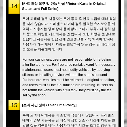
[카트 원상 복구 및 만능 반납 / Return Karts in Original
14
Status, and Full Tanks]
투어 고객의 경우 사용자는 투어 종료 후 연료 보급에 대해 책임
을 지지 않습니다. 프리랜스 대여의 경우 필요한 유지보수를 제
외하고 사용자는 당 매장의 동의 없이 스티커 부착이나 장치 설
치 등으로 차량을 개조해서는 안 됩니다. 또한 차량은 원상태로
반납하고 사용자는 반납 전에 연료탱크를 가득 채워야 합니다.
사용자가 가득 채워서 차량을 반납하지 않는 경우 당 매장이 정
한 요금을 지불해야 합니다.
For tour customers, users are not responsible for refueling
after the tour ends. For freelance rental, except for necessary
maintenance, users must not modify vehicles by applying
stickers or installing devices without the shop's consent.
Furthermore, vehicles must be returned in original condition,
and users must fill the fuel tank before returning. If users do
not return the vehicle with a full tank, they must pay the fee
set by the shop.
15
[초과 시간 정책 / Over Time Policy]
투어 고객에 대해서는 이 조항이 적용되지 않습니다. 프리랜스
대여의 경우 사용자는 당 매장이 정한 장소와 시간에 차량을 반
납할 것을 약속합니다. 사용자가 대여 시간을 초과한 경우 당 매