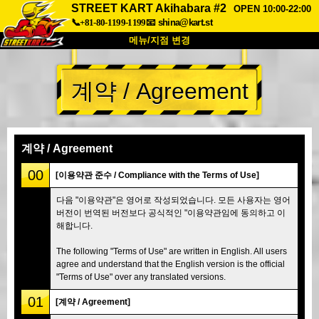
STREET KART Akihabara #2
OPEN 10:00-22:00
📞+81-80-1199-1199
📧
shina@kart.st
메뉴/지점 변경
최상단
계약 / Agreement
소개
사양
가격
접근성
고객 리뷰
자주 묻는 질문
회사 정보
예약
계약 / Agreement
지점 변경
00
[이용약관 준수 / Compliance with the Terms of Use]
도쿄 시나가와 #1
도쿄 아키하바라#1
다음 "이용약관"은 영어로 작성되었습니다. 모든 사용자는 영어
버전이 번역된 버전보다 공식적인 "이용약관임에 동의하고 이
도쿄 아키하바라#2
도쿄 시부야
해합니다.
도쿄 시부야 애넥스
도쿄 베이
The following "Terms of Use" are written in English. All users
도쿄 아사쿠사
오사카
agree and understand that the English version is the official
"Terms of Use" over any translated versions.
오키나와
01
[계약 / Agreement]