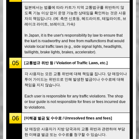
일본에서는 법률에 따라 카트가 지역 교통법규를 위반하지 않
도록 기능 이상 없이 운영 가능한 상태임을 확인하는 것은 사용
자의 책임입니다. (예: 측면 신호등, 헤드라이트, 테일라이트, 브
레이크 라이트, 브레이크, 가속)
In Japan, it is the user's responsibility by law to ensure that
the kart is roadworthy and free from malfunctions that would
violate local traffic laws (e.g., side signal lights, headlights,
taillights, brake lights, brakes, accelerator).
05
[교통법규 위반 등 / Violation of Traffic Laws, etc.]
각 사용자는 모든 교통 위반에 대해 책임을 집니다. 당 매장이나
투어 가이드는 위반으로 인해 발생한 벌금이나 수수료에 대해
책임을 지지 않습니다.
Each user is responsible for any traffic violations. The shop
or tour guide is not responsible for fines or fees incurred due
to violations.
06
[미해결 벌금 및 수수료 / Unresolved fines and fees]
당 매장은 사용자가 지방 당국과의 교통 위반과 관련하여 부담
한 미해결 벌금 또는 수수료를 청구할 수 있습니다.